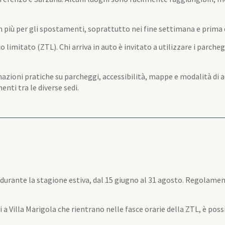
più per gli spostamenti, soprattutto nei fine settimana e prima de
co limitato (ZTL). Chi arriva in auto è invitato a utilizzare i parche
zioni pratiche su parcheggi, accessibilità, mappe e modalità di acce
nti tra le diverse sedi.
 durante la stagione estiva, dal 15 giugno al 31 agosto. Regolamenta
ti a Villa Marigola che rientrano nelle fasce orarie della ZTL, è pos