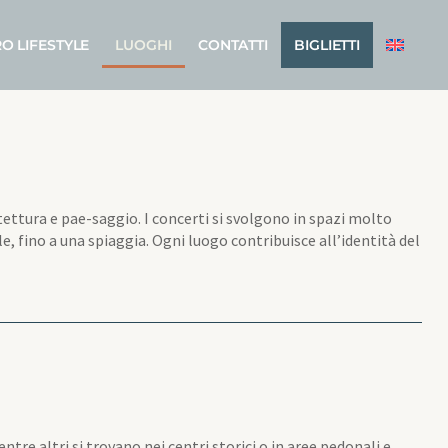
O LIFESTYLE
LUOGHI
CONTATTI
BIGLIETTI
itettura e pae-saggio. I concerti si svolgono in spazi molto
ale, fino a una spiaggia. Ogni luogo contribuisce all’identità del
ntre altri si trovano nei centri storici o in aree pedonali e