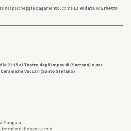
ppure nei parcheggi a pagamento, come
La Vallata
ed
Erbetta
.
elle 21:15 al Teatro degli Impavidi (Sarzana)
e per
x Ceramiche Vaccari (Santo Stefano)
la Marigola
al termine dello spettacolo.