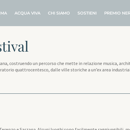
MMA
ACQUA VIVA
CHI SIAMO
SOSTIENI
PREMIO NER
stival
Sarzana, costruendo un percorso che mette in relazione musica, arch
n oratorio quattrocentesco, dalle ville storiche a un’ex area industri
an Terenzo e Sarzana. Alcuni luoghi sono facilmente raggiungibili, me