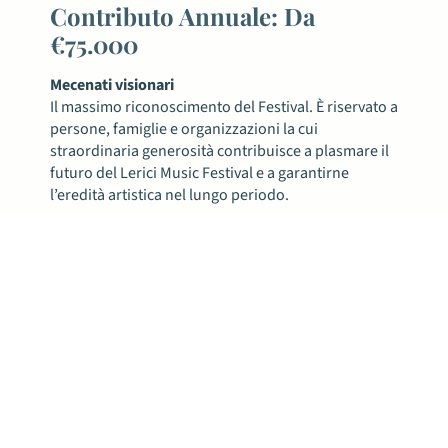
Contributo Annuale: Da
€75.000
Mecenati visionari
Il massimo riconoscimento del Festival. È riservato a
persone, famiglie e organizzazioni la cui
straordinaria generosità contribuisce a plasmare il
futuro del Lerici Music Festival e a garantirne
l’eredità artistica nel lungo periodo.
Benefattori
Persone, aziende e partner dell’ospitalità
che
sostengono il Lerici Music Festival attraverso
donazioni in beni o servizi, rendendo possibile
accogliere artisti e pubblico con il calore e la
generosità per cui Lerici è conosciuta.