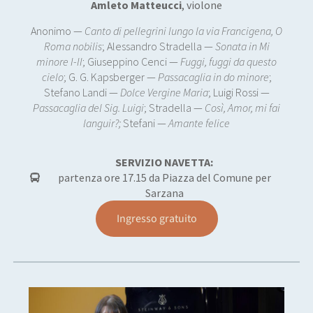
Amleto Matteucci
, violone
Anonimo —
Canto di pellegrini lungo la via Francigena, O
Roma nobilis
; Alessandro Stradella —
Sonata in Mi
minore I-II
; Giuseppino Cenci —
Fuggi, fuggi da questo
cielo
; G. G. Kapsberger —
Passacaglia in do minore
;
Stefano Landi —
Dolce Vergine Maria
; Luigi Rossi —
Passacaglia del Sig. Luigi
; Stradella —
Così, Amor, mi fai
languir?;
Stefani —
Amante felice
SERVIZIO NAVETTA:
partenza ore 17.15 da Piazza del Comune per
Sarzana
Ingresso gratuito