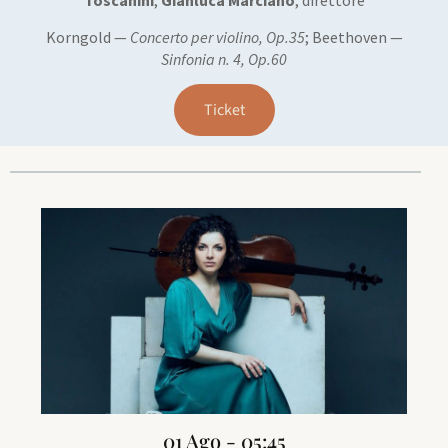
Toscanini
;
Gianluca Marcianò
, direttore
Korngold —
Concerto per violino, Op.35
; Beethoven —
Sinfonia n. 4, Op.60
Ticket
01 Ago - 05:45