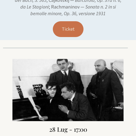
der Bach, S. 565
; Čajkovskij —
Barcarola, Op. 37a n. 6,
da Le Stagioni
; Rachmaninov —
Sonata n. 2 in si
bemolle minore, Op. 36, versione 1931
Ticket
28 Lug - 17:00