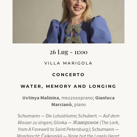
26 Lug - 11:00
VILLA MARIGOLA
CONCERTO
WATER, MEMORY AND LONGING
Ustinya Malinina
, mezzosoprano;
Gianluca
Marcianò
, piano
Schumann —
Die Lotusblume
; Schubert —
Auf dem
Wasser zu singen
; Glinka —
Жаворонок (The Lark,
from A Farewell to Saint Petersburg)
; Schumann —
Mondnacht
; Čajkovskij —
None but the Lonely Heart,