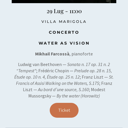
29 Lug - 11:00
VILLA MARIGOLA
CONCERTO
WATER AS VISION
Mikhail Farcossà
, pianoforte
Ludwig van Beethoven —
Sonata n. 17 op. 31 n. 2
“Tempest”
; Frédéric Chopin —
Prelude op. 28 n. 15,
Étude op. 10 n. 4, Étude op. 25 n. 12
; Franz Liszt —
St.
Francis of Assisi Walking on the Waters, S.175
; Franz
Liszt —
Au bord d’une source, S.160
; Modest
Mussorgsky —
By the water (Horowitz)
Ticket