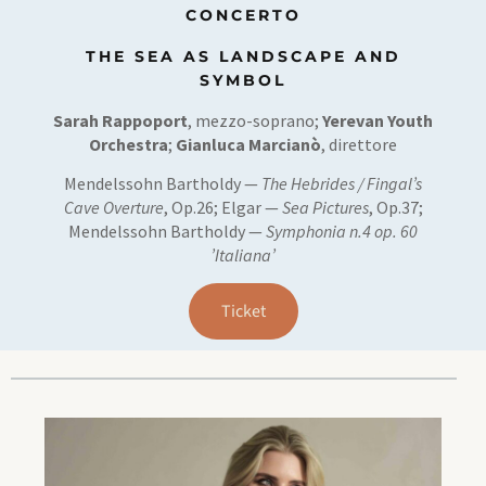
CONCERTO
THE SEA AS LANDSCAPE AND
SYMBOL
Sar
ah Rappoport
, mezzo-soprano;
Yerevan Youth
Orchestra
;
Gianluca Marcianò
, direttore
Mendelssohn Bartholdy —
The Hebrides / Fingal’s
Cave Overture
, Op.26; Elgar —
Sea Pictures
, Op.37;
Mendelssohn Bartholdy —
Symphonia n.4 op. 60
’Italiana’
Ticket