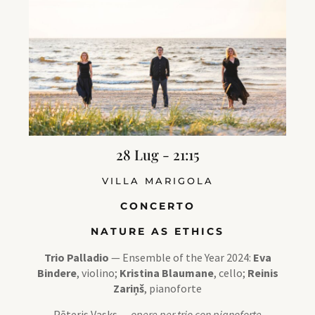
28 Lug - 21:15
VILLA MARIGOLA
CONCERTO
NATURE AS ETHICS
Trio Palladio
— Ensemble of the Year 2024:
Eva
Bindere
, violino;
Kristina Blaumane
, cello;
Reinis
Zariņš
, pianoforte
Pēteris Vasks —
opere per trio con pianoforte