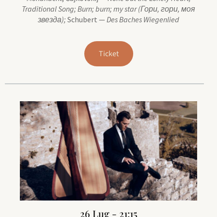
Traditional Song; Burn; burn; my star (Гори, гори, моя
звезда);
Schubert —
Des Baches Wiegenlied
Ticket
26 Lug - 21:15