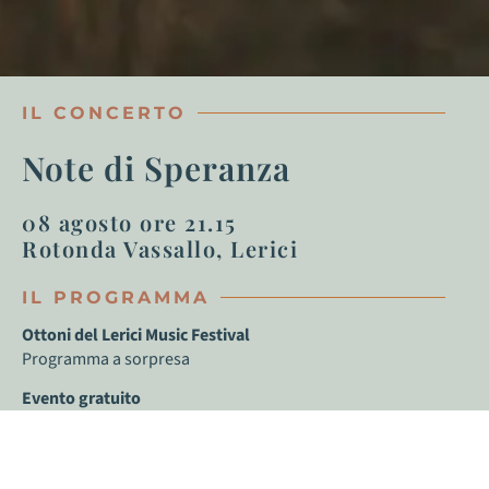
IL CONCERTO
Note di Speranza
08 agosto ore 21.15
Rotonda Vassallo, Lerici
IL PROGRAMMA
Ottoni del Lerici Music Festival
Programma a sorpresa
Evento gratuito
Prima del concerto alle
ore 20.40
ci sarà la
cerimonia di
premiazione
con consegna degli attestati agli studenti che si
sono distinti durante l’anno scolastico 2023/24.