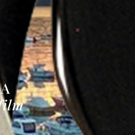
MA
film