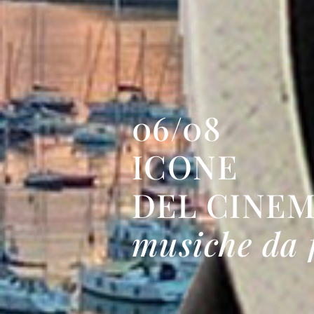
06/08
ICONE
DEL CINE
musiche da 