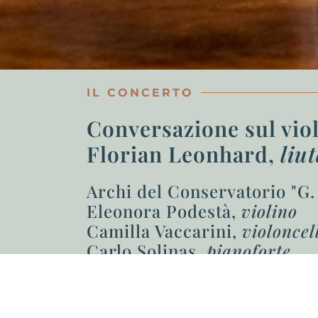
IL CONCERTO
Conversazione sul vio
Florian Leonhard,
liu
Archi del Conservatorio "G.
Eleonora Podestà,
violino
Camilla Vaccarini,
violoncel
Carlo Solinas,
pianoforte
23 luglio ore 21.15
Piazza Santa Croce - La Serra d