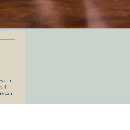
evisto
a il
are con