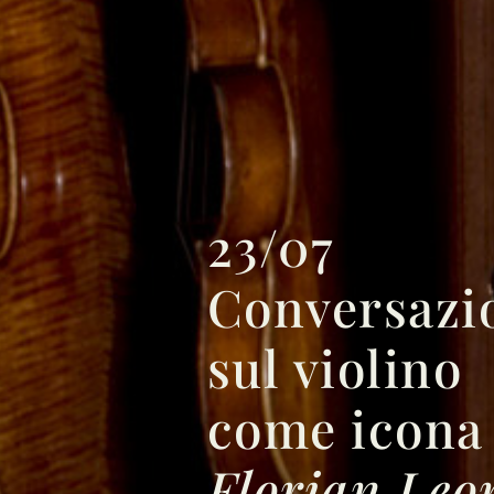
23/07
Conversazi
sul violino
come icona
Florian Leo