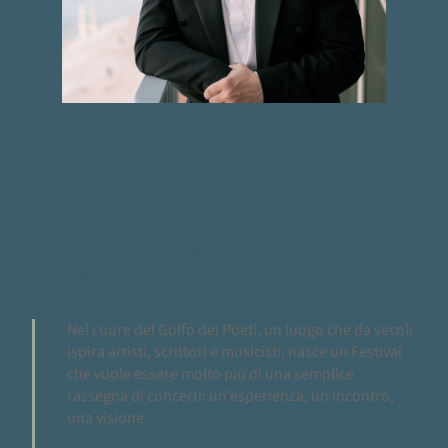
MESSAGGIO DEL DIRETTORE
ARTISTICO E FONDATORE
Benvenuti al Lerici Music
Festival!
Nel cuore del Golfo dei Poeti, un luogo che da secoli
ispira artisti, scrittori e musicisti, nasce un Festival
che vuole essere molto più di una semplice
rassegna di concerti: un’esperienza, un incontro,
una visione.