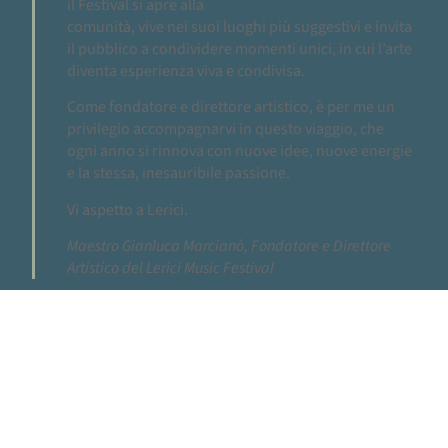
il Festival si apre alla
comunità, vive nei suoi luoghi più suggestivi e invita
il pubblico a condividere momenti unici, in cui l’arte
diventa esperienza viva e condivisa.
Come fondatore e direttore artistico, è per me un
privilegio accompagnarvi in questo viaggio, che
ogni anno si rinnova con nuove idee, nuove energie
e la stessa, inesauribile passione.
Vi aspetto a Lerici.
Maestro Gianluca Marcianò, Fondatore e Direttore
Artistico del Lerici Music Festival
IL FESTIVAL
A BREVE SARÀ ONLINE IL
PROGRAMMA DELLA X